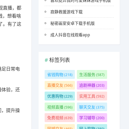
喜欢捉弄我的可爱妹妹游戏手机版
视直播，都
寂静救援游戏下载
钱，想看啥
秘密画室安卓下载手机版
了。有了这
。
成人抖音在线观看app
标签列表
满足日常电
省钱购物
生活服务
(218)
(587)
直播交友
追剧神器
(566)
(203)
播体验，还
优惠购物
实用工具
(229)
(592)
视频直播
聊天交友
(596)
(375)
间，提升操
免费视频
学习辅导
(639)
(200)
同城交友
网上购物
(465)
(380)