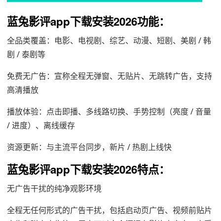
蓝兔影评app下载安装2026功能：
全品类覆盖：电影、电视剧、综艺、动漫、短剧、美剧 / 韩
剧 / 泰剧等
免费无广告：宣称全程无弹窗、无贴片、无跳转广告，支持
高清播放
播放体验：点击即播、多线路切换、手势控制（亮度 / 音量
/ 进度）、离线缓存
资源更新：与主流平台同步，新片 / 热剧上线快
蓝兔影评app下载安装2026特点：
无广告干扰的纯净观影环境
全程无任何形式的广告干扰，包括启动页广告、视频前贴片