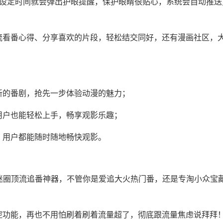
过设定时间就会弹出护眼提醒，保护眼睛很贴心，系统会自动推送
流看番心得、分享喜欢的片段，轻松结交同好，还有漫画社区，
新的番剧，抢先一步体验动漫的魅力；
用户也能轻松上手，畅享观影乐趣；
，用户都能随时随地畅快观影。
的漫迷圈顶流追番神器，不管你是爱追大火热门番，还是专淘小众宝
控功能，再也不用怕刷着刷着流量超了，彻底跟流量焦虑说拜拜