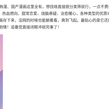
漫、韩漫、国产漫画这里全有，想找啥直接按分类筛就行，一点不
的，热血燃向、甜宠恋爱、烧脑悬疑、治愈暖心，各种类型的优质
画存下来，没网的时候也能躺着看，爽到飞起。最贴心的是它还
剧情！追番党直接闭眼冲就完事了！