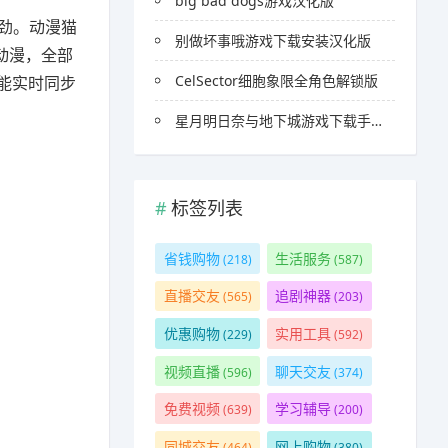
big bad dogs游戏汉化版
费劲。动漫猫
别做坏事哦游戏下载安装汉化版
动漫，全部
CelSector细胞象限全角色解锁版
能实时同步
星月明日奈与地下城游戏下载手机版
标签列表
省钱购物
生活服务
(218)
(587)
直播交友
追剧神器
(565)
(203)
优惠购物
实用工具
(229)
(592)
视频直播
聊天交友
(596)
(374)
免费视频
学习辅导
(639)
(200)
同城交友
网上购物
(464)
(380)