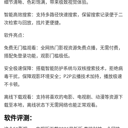
细节清晰、色彩饱满，带来极致视觉体验。
智能高效搜索：支持多路径快速搜索，保留搜索记录便于二
次检索与回放，找片更便捷。
软件亮点：
免费无门槛观看：全网热门影视资源免费点播，无需付费，
搭配免登录功能，观影门槛极低。
安全极速保障：搭载智能防护系统与双核搜索技术，拒绝病
毒干扰，保障观影环境安全；P2P云播技术加持，播放极速
不卡顿。
离线下载观看：支持将喜欢的电影、电视剧、动漫等资源下
载至本地，离线状态下无需网络也能正常观看。
软件评测：