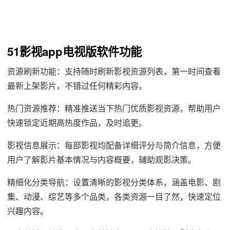
51影视app电视版软件功能
资源刷新功能：支持随时刷新影视资源列表，第一时间查看
最新上架影片，不错过任何精彩内容。
热门资源推荐：精准推送当下热门优质影视资源，帮助用户
快速锁定近期高热度作品，及时追更。
影视信息展示：每部影视均配备详细评分与简介信息，方便
用户了解影片基本情况与内容概要，辅助观影决策。
精细化分类导航：设置清晰的影视分类体系，涵盖电影、剧
集、动漫、综艺等多个品类，各类资源一目了然，快速定位
兴趣内容。