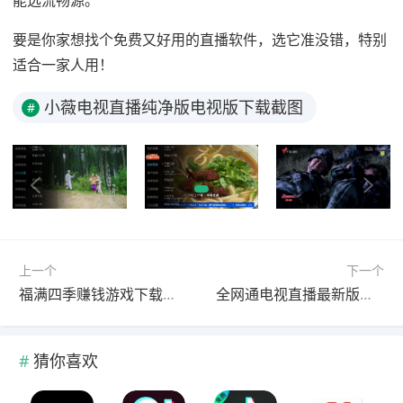
能选流畅源。
要是你家想找个免费又好用的直播软件，选它准没错，特别
适合一家人用！
小薇电视直播纯净版电视版下载截图
#
上一个
下一个
福满四季赚钱游戏下载官方正版
全网通电视直播最新版下载
猜你喜欢