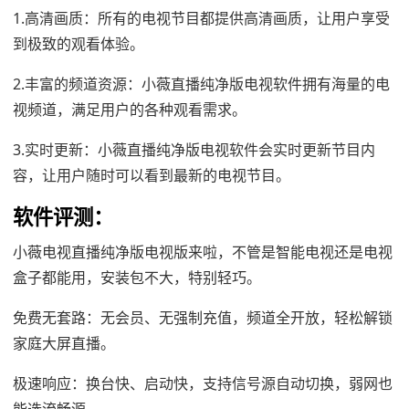
1.高清画质：所有的电视节目都提供高清画质，让用户享受
到极致的观看体验。
2.丰富的频道资源：小薇直播纯净版电视软件拥有海量的电
视频道，满足用户的各种观看需求。
3.实时更新：小薇直播纯净版电视软件会实时更新节目内
容，让用户随时可以看到最新的电视节目。
软件评测：
小薇电视直播纯净版电视版来啦，不管是智能电视还是电视
盒子都能用，安装包不大，特别轻巧。
免费无套路：无会员、无强制充值，频道全开放，轻松解锁
家庭大屏直播。
极速响应：换台快、启动快，支持信号源自动切换，弱网也