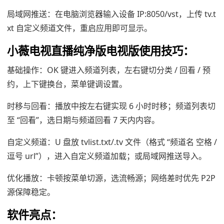
局域网推送：在电脑浏览器输入设备 IP:8050/vst，上传 tv.t
xt 自定义频道文件，重启应用即可显示。
小薇电视直播纯净版电视版使用技巧：
基础操作：OK 键进入频道列表，左右键切分类 / 回看 / 预
约，上下键换台，菜单键调设置。
时移与回看：播放中按左右键实现 6 小时时移；频道列表切
至 “回看”，选日期与频道回看 7 天内内容。
自定义频道：U 盘放 tvlist.txt/.tv 文件（格式 “频道名 空格 /
逗号 url”），进入自定义频道加载；或局域网推送导入。
优化播放：卡顿按菜单切源，选流畅源；网络差时优先 P2P
源保障稳定。
软件亮点：