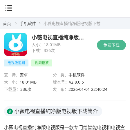
首页
手机软件
小薇电视直播纯净版电视版下载
小薇电视直播纯净版电视版下载
大小：
18.01MB
免费下载
下载：
336次
电视版追剧
视频播放
支 持：
安卓
分 类：
手机软件
大 小：
18.01MB
版本号：
v2.8.0.5
下载量：
336次
发 布：
2026-01-01 22:40:24
小薇电视直播纯净版电视版下载简介
#
小薇电视直播纯净版电视版是一款专门给智能电视和电视盒