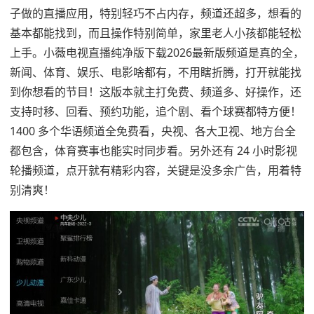
子做的直播应用，特别轻巧不占内存，频道还超多，想看的
基本都能找到，而且操作特别简单，家里老人小孩都能轻松
上手。小薇电视直播纯净版下载2026最新版频道是真的全，
新闻、体育、娱乐、电影啥都有，不用瞎折腾，打开就能找
到你想看的节目！这版本就主打免费、频道多、好操作，还
支持时移、回看、预约功能，追个剧、看个球赛都特方便！
1400 多个华语频道全免费看，央视、各大卫视、地方台全
都包含，体育赛事也能实时同步看。另外还有 24 小时影视
轮播频道，点开就有精彩内容，关键是没多余广告，用着特
别清爽！