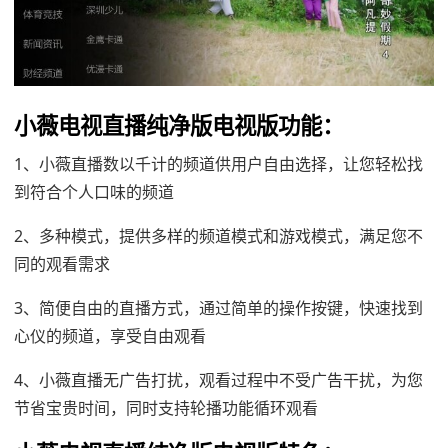
小薇电视直播纯净版电视版功能：
1、小薇直播数以千计的频道供用户自由选择，让您轻松找
到符合个人口味的频道
2、多种模式，提供多样的频道模式和游戏模式，满足您不
同的观看需求
3、简便自由的直播方式，通过简单的操作按键，快速找到
心仪的频道，享受自由观看
4、小薇直播无广告打扰，观看过程中不受广告干扰，为您
节省宝贵时间，同时支持轮播功能循环观看