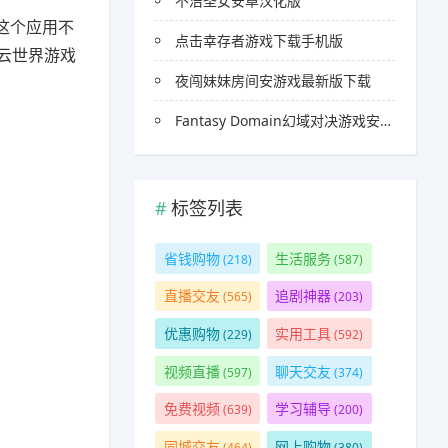
不洁圣女安卓汉化版
这个应用不
点击幸存者游戏下载手机版
云世界游戏
夜闯妹妹房间安游戏最新版下载
Fantasy Domain幻域对决游戏安卓官方版
标签列表
省钱购物
生活服务
(218)
(587)
直播交友
追剧神器
(565)
(203)
优惠购物
实用工具
(229)
(592)
视频直播
聊天交友
(597)
(374)
免费视频
学习辅导
(639)
(200)
同城交友
网上购物
(464)
(380)