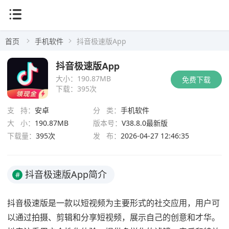
首页
手机软件
抖音极速版App
抖音极速版App
大小：
190.87MB
免费下载
下载：
395次
支 持：
安卓
分 类：
手机软件
大 小：
190.87MB
版本号：
V38.8.0最新版
下载量：
395次
发 布：
2026-04-27 12:46:35
抖音极速版App简介
#
抖音极速版是一款以短视频为主要形式的社交应用，用户可
以通过拍摄、剪辑和分享短视频，展示自己的创意和才华。