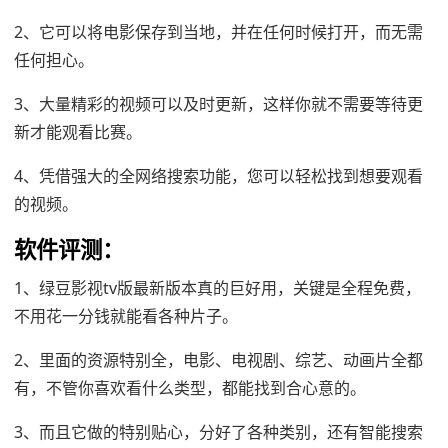
2、它可以将电影保存到当地，并在任何时候打开，而无需
任何担心。
3、大量精彩的视频可以及时更新，这样你就不需要等待更
新才能观看比赛。
4、凭借强大的全网络搜索功能，您可以轻松找到想要观看
的视频。
软件评测：
1、绿豆影视tv版最新版本真的巨好用，关键是全程免费，
不用花一分钱就能看各种片子。
2、里面的资源特别全，电影、电视剧、综艺、动画片全都
有，不管你喜欢看什么类型，都能找到合心意的。
3、而且它做的特别贴心，分好了各种类别，还有智能搜索