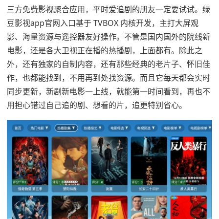
三方免费影视聚合应用，平时爱追剧的朋友一定要试试。绿
豆影视app官网入口基于 TVBOX 内核开发，主打大屏观
影、海量资源与遥控器友好操作。不管是国内国外的院线新
电影，还是各大卫视正在播的热播剧，上面都有。除此之
外，还有独家的自制内容，还有那些经典的老片子、怀旧佳
作，也都能找到，不用再到处找资源。而且它每天都会实时
同步更新，新剧新电影一上线，就能第一时间看到，再也不
用担心错过自己追的剧、想看的片，追更特别省心。