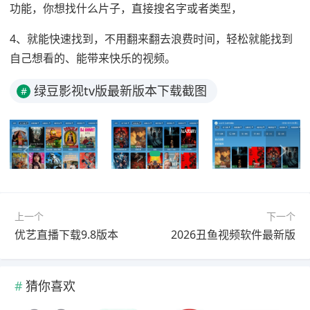
功能，你想找什么片子，直接搜名字或者类型，
4、就能快速找到，不用翻来翻去浪费时间，轻松就能找到
自己想看的、能带来快乐的视频。
绿豆影视tv版最新版本下载截图
#
上一个
下一个
优艺直播下载9.8版本
2026丑鱼视频软件最新版
猜你喜欢