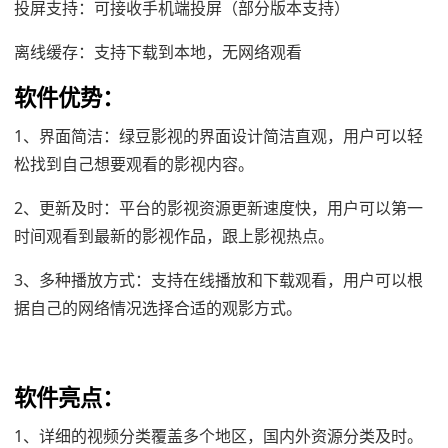
投屏支持：可接收手机端投屏（部分版本支持）
离线缓存：支持下载到本地，无网络观看
软件优势：
1、界面简洁：绿豆影视的界面设计简洁直观，用户可以轻
松找到自己想要观看的影视内容。
2、更新及时：平台的影视资源更新速度快，用户可以第一
时间观看到最新的影视作品，跟上影视热点。
3、多种播放方式：支持在线播放和下载观看，用户可以根
据自己的网络情况选择合适的观影方式。
软件亮点：
1、详细的视频分类覆盖多个地区，国内外资源分类及时。