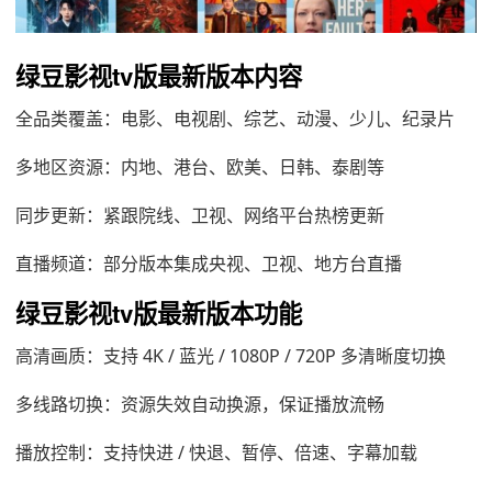
绿豆影视tv版最新版本内容
全品类覆盖：电影、电视剧、综艺、动漫、少儿、纪录片
多地区资源：内地、港台、欧美、日韩、泰剧等
同步更新：紧跟院线、卫视、网络平台热榜更新
直播频道：部分版本集成央视、卫视、地方台直播
绿豆影视tv版最新版本功能
高清画质：支持 4K / 蓝光 / 1080P / 720P 多清晰度切换
多线路切换：资源失效自动换源，保证播放流畅
播放控制：支持快进 / 快退、暂停、倍速、字幕加载